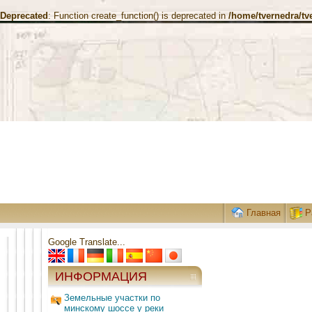
Deprecated
: Function create_function() is deprecated in
/home/tvernedra/tv
Главная
Р
Google Translate...
ИНФОРМАЦИЯ
Земельные участки по
минскому шоссе у реки