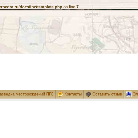
ernedra.ru/docs/inc/template.php
on line
7
азведка месторождений ПГС
Контакты
Оставить отзыв
Эл